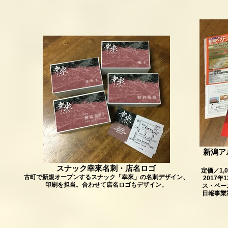
新潟ア
スナック幸來名刺・店名ロゴ
定価／1,
古町で新規オープンするスナック「幸來」の名刺デザイン、
2017
印刷を担当。合わせて店名ロゴもデザイン。
ス・ベー
日報事業