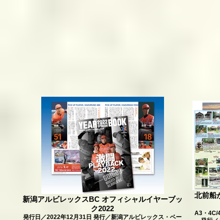
北前船
新潟アルビレックスBC オフィシャルイヤーブッ
ク2022
A3・4
発行日／2022年12月31日 発行／新潟アルビレックス・ベー