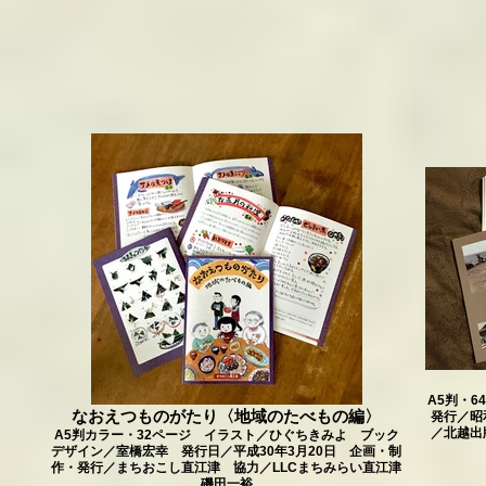
A5判・6
なおえつものがたり〈地域のたべもの編〉
発行／昭
／北越出
A5判カラー・32ページ イラスト／ひぐちきみよ ブック
デザイン／室橋宏幸 発行日／平成30年3月20日 企画・制
作・発行／まちおこし直江津 協力／LLCまちみらい直江津
磯田一裕