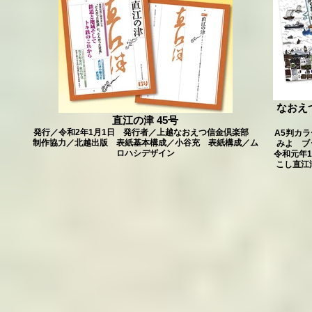
なおえ
直江の津 45号
発行／令和2年1月1日 発行者／上越なおえつ信金倶楽部
A5判カ
制作協力／北越出版 表紙基本構成／小谷充 表紙構成／ム
みよ ブ
ロハシデザイン
令和元年
こし直江