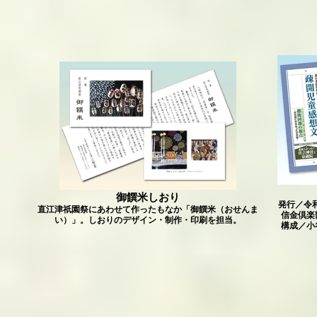
御饌米しおり
発行／令
直江津祇園祭にあわせて作ったもなか「御饌米（おせんま
信金倶楽
い）」。しおりのデザイン・制作・印刷を担当。
構成／小