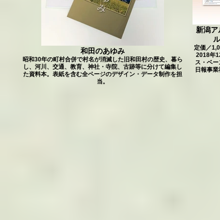
新潟ア
ル
定価／1,
和田のあゆみ
2018
昭和30年の町村合併で村名が消滅した旧和田村の歴史、暮ら
ス・ベー
し、河川、交通、教育、神社・寺院、古跡等に分けて編集し
日報事業
た資料本。表紙を含む全ページのデザイン・データ制作を担
当。