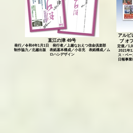
アルビ
直江の津 49号
ブ オ
発行／令和4年1月1日 発行者／上越なおえつ信金倶楽部
定価／1,
制作協力／北越出版 表紙基本構成／小谷充 表紙構成／ム
2021
ロハシデザイン
ス・ベー
日報事業