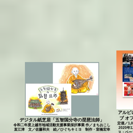
アルビ
ブ オ
デジタル紙芝居「五智国分寺の琵琶法師」
定価／1,
令和二年度上越市地域活動支援事業採択事業 作／まちおこし
2020
直江津 文／佐藤和夫 絵／ひぐちキミヨ 制作・室橋宏幸
ス・ベー