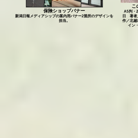
こ
保険ショップバナー
A5判・
新潟日報メディアシップの案内用バナー2箇所のデザインを
日 著者
担当。
作／北越
イン