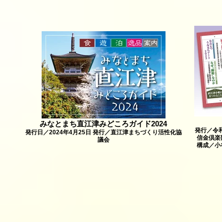
みなとまち直江津みどころガイド2024
発行／令
発行日／2024年4月25日 発行／直江津まちづくり活性化協
信金倶楽
議会
構成／小