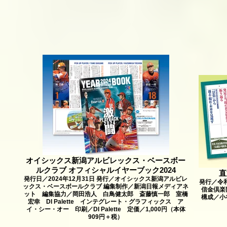
オイシックス新潟アルビレックス・ベースボー
ルクラブ オフィシャルイヤーブック2024
直
発行日／2024年12月31日 発行／オイシックス新潟アルビレ
発行／令
ックス・ベースボールクラブ 編集制作／新潟日報メディアネ
信金倶楽
ット 編集協力／岡田浩人 白鳥健太郎 斎藤慎一郎 室橋
構成／小
宏幸 DI Palette インテグレート・グラフィックス ア
イ・シー・オー 印刷／DI Palette 定価／1,000円（本体
909円＋税）