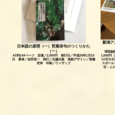
新潟ア
日本語の原理（一）芭蕉俳句のつくりかた
（一）
球団創
A5判144ページ 定価／2,000円 発行日／平成29年1月10
1,000
日 著者／吉田浩一 発行／北越出版 表紙デザイン／室橋
12月3
宏幸 印刷／ウィザップ
スボール
社・ム