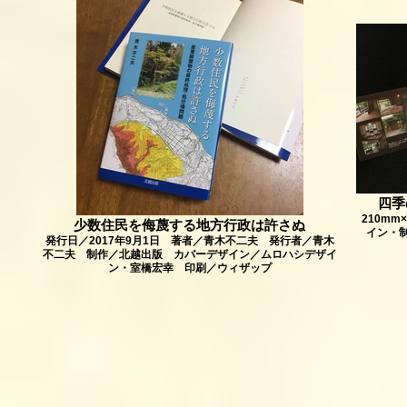
四季
210mm
少数住民を侮蔑する地方行政は許さぬ
イン・
発行日／2017年9月1日 著者／青木不二夫 発行者／青木
不二夫 制作／北越出版 カバーデザイン／ムロハシデザイ
ン・室橋宏幸 印刷／ウィザップ