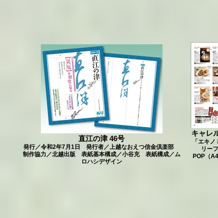
キャレ
直江の津 46号
「エキノ
発行／令和2年7月1日 発行者／上越なおえつ信金倶楽部
リーフ
制作協力／北越出版 表紙基本構成／小谷充 表紙構成／ム
POP（
ロハシデザイン