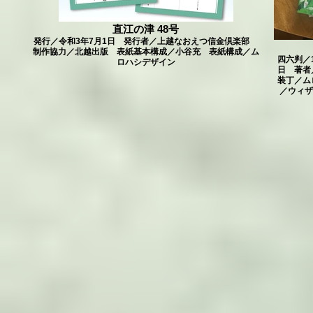
直江の津 48号
発行／令和3年7月1日 発行者／上越なおえつ信金倶楽部
制作協力／北越出版 表紙基本構成／小谷充 表紙構成／ム
四六判／
ロハシデザイン
日 著者
装丁／ム
／ウィザ