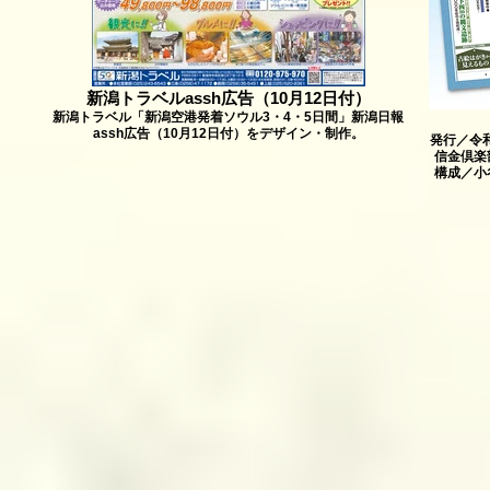
新潟トラベルassh広告（10月12日付）
新潟トラベル「新潟空港発着ソウル3・4・5日間」新潟日報
assh広告（10月12日付）をデザイン・制作。
発行／令
信金倶楽
構成／小