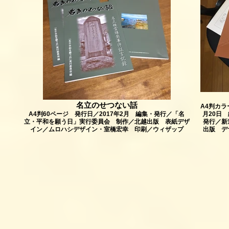
名立のせつない話
A4判カラ
A4判60ページ 発行日／2017年2月 編集・発行／「名
月20日
立・平和を願う日」実行委員会 制作／北越出版 表紙デザ
発行／新
イン／ムロハシデザイン・室橋宏幸 印刷／ウィザップ
出版 デ