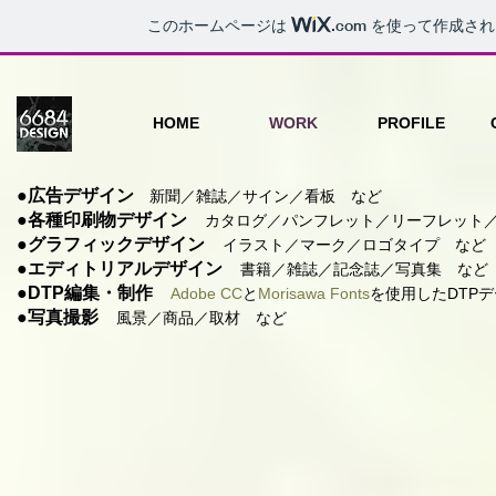
このホームページは
.com
を使って作成され
HOME
WORK
PROFILE
●広告デザイン
新聞／雑誌／サイン／看板 など
●各種印刷物デザイン
カタログ／パンフレット／リーフレット／
●グラフィックデザイン
イラスト／マーク／ロゴタイプ など
●エディトリアルデザイン
書籍／雑誌／記念誌／写真集 など
●DTP編集・制作
Adobe CC
と
Morisawa Fonts
を使用したDTP
●写真撮影
風景／商品／取材 など